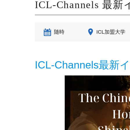
ICL-Channels
随時
ICL加盟大学
ICL-Channels