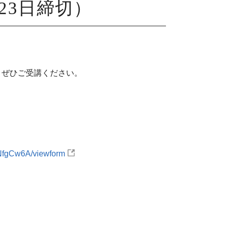
23日締切）
、ぜひご受講ください。
NfgCw6A/viewform