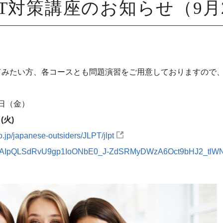
LPT対策講座のお知らせ（9月
。
してみたい方、各コースとも問題演習をご用意しておりますので
2日（金）
(火)
o.jp/japanese-outsiders/JLPT/jlpt
d/e/1FAIpQLSdRvU9gp1IoONbE0_J-ZdSRMyDWzA6Oct9bHJ2_tlW